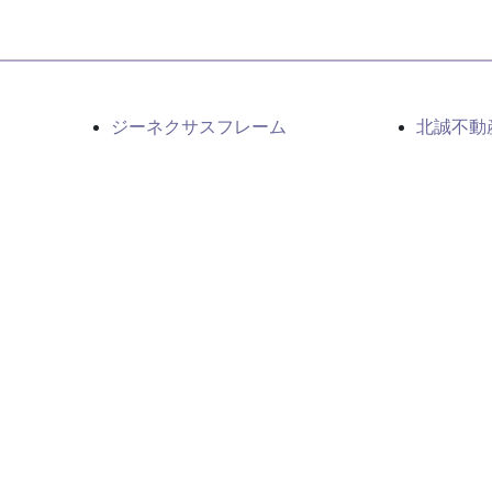
ジーネクサスフレーム
北誠不動
農業用木製ビニールハウス
プライバ
農産物生育実証実験
サイトマ
ネクサスブロック
話でのお問い合わせ
:30～17:30