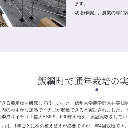
ます。
栽培作物は、農業の専門
飯綱町で通年栽培の
きる農産物を研究してほしい」と、信州大学農学部大井美知男特
内のわずかな加熱でイチゴが収穫できると実証されました。そ
季成りイチゴ「信大BS8-9」600株を植え、実証実験をして
-9」は、1年ごとに株の植え替えが必要ですが、年4回収穫で