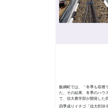
飯綱町では、「冬季も収穫で
た。その結果、冬季のハウス
て、信大農学部が開発した四
四季成りイチゴ「信大BS8