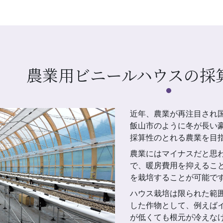
農業用ビニールハウスの採
近年、農業が再注目され
飯山市のように冬が長い
採算性のとれる農業を目
農業にはマイナスだと思
で、暖房費用を抑えるこ
を栽培することが可能で
ハウス栽培は限られた範
した作物として、例えば
が低くても根元が冷えな